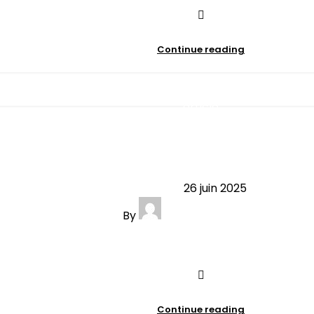
Continue reading
article
 invisible : ce qu’on aimerait tout
26 juin 2025
By
contact@minibersso.com
0
comments
Continue reading