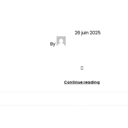
à la maison : comment s’organiser
26 juin 2025
By
contact@minibersso.com
0
comments
Continue reading
article
rs après l’accouchement : entre m