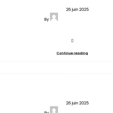
26 juin 2025
By
contact@minibersso.com
0
comments
Continue reading
article
il de bébé mois par mois : comp
26 juin 2025
By
contact@minibersso.com