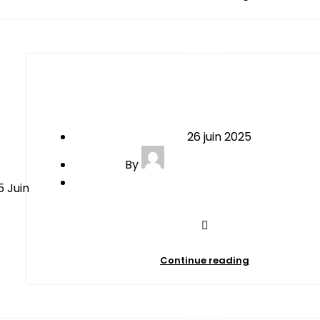
article
Comment bien préparer sa v
26 juin 2025
By
contact@minibersso.com
0
comments
5
Juin
Continue reading
article