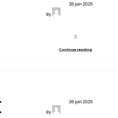
26 juin 2025
By
contact@minibersso.com
0
comments
Continue reading
article
es étapes du 3è trimestre : à quoi 
26 juin 2025
By
contact@minibersso.com