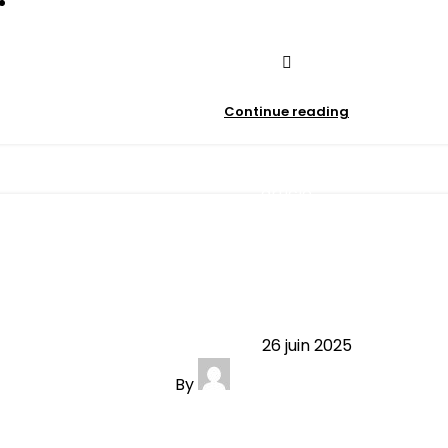
0
comments
Continue reading
article
m : la liste des indispensables po
l’accouchement
26 juin 2025
By
contact@minibersso.com
0
comments