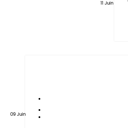
11
Juin
Le kit post-partu
09
Juin