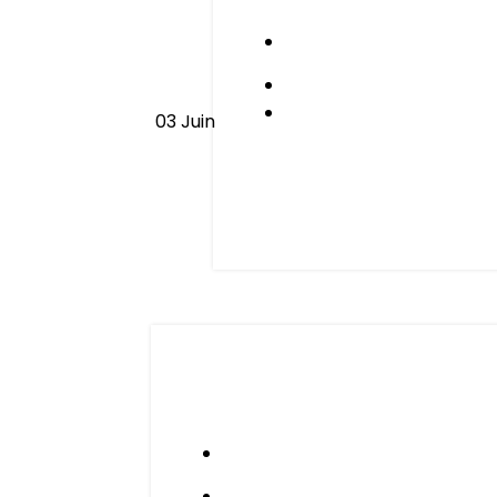
03
Juin
Les cycles de somme