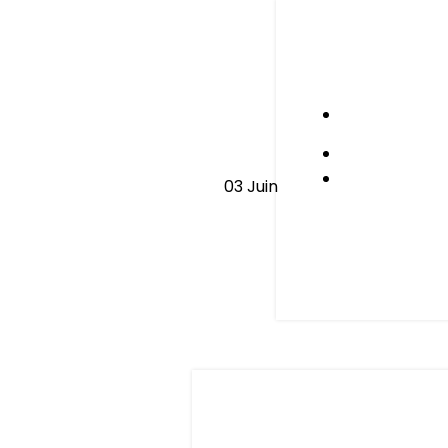
Le retour 
03
Juin
Les premiers jou