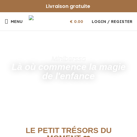
Livraison gratuite
MENU
€
0.00
LOGIN / REGISTER
Minibersso
Là où commence la magie
de l'enfance
LE PETIT TRÉSORS DU