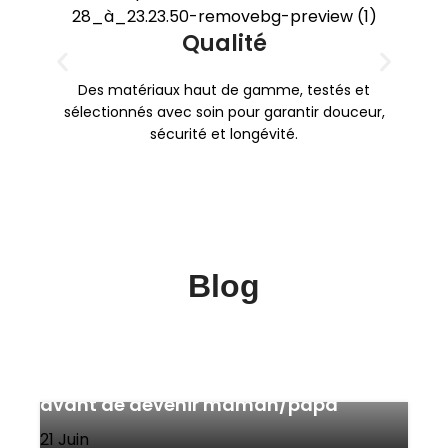
Qualité
Un
qui
Des matériaux haut de gamme, testés et
sélectionnés avec soin pour garantir douceur,
sécurité et longévité.
Blog
10 choses que j’aurais aimé savoir
avant de devenir maman/papa
Les étapes du 3è trimestre : à quoi
21
Juin