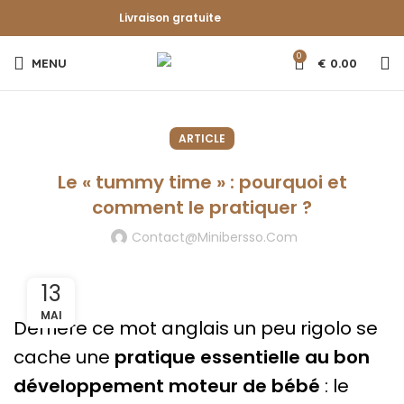
Livraison gratuite
0
MENU
€
0.00
ARTICLE
Le « tummy time » : pourquoi et
comment le pratiquer ?
Contact@minibersso.com
13
MAI
Derrière ce mot anglais un peu rigolo se
cache une
pratique essentielle au bon
développement moteur de bébé
: le