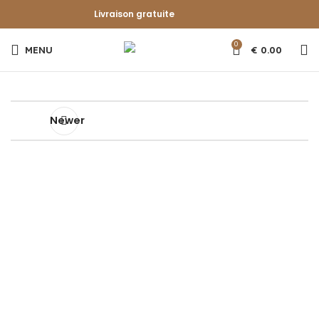
Livraison gratuite
0
MENU
€
0.00
Newer